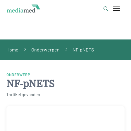
Home
Onderwerpen
NF-pNETS
ONDERWERP
NF-pNETS
1 artikel gevonden