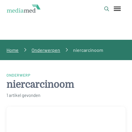
Home
Onderwerpen
niercarcinoom
ONDERWERP
niercarcinoom
1 artikel gevonden