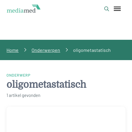
Home
Onderwerpen
oligometastatisch
ONDERWERP
oligometastatisch
1 artikel gevonden