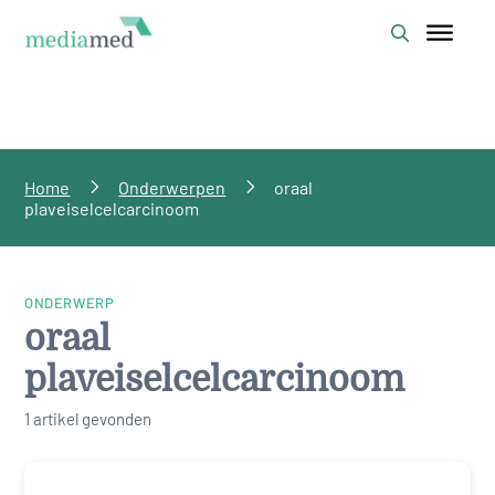
Home
Onderwerpen
oraal
plaveiselcelcarcinoom
ONDERWERP
oraal
plaveiselcelcarcinoom
1 artikel gevonden