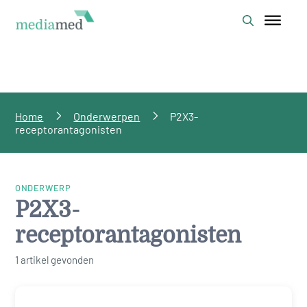
Home
Onderwerpen
P2X3-
receptorantagonisten
ONDERWERP
P2X3-
receptorantagonisten
1 artikel gevonden