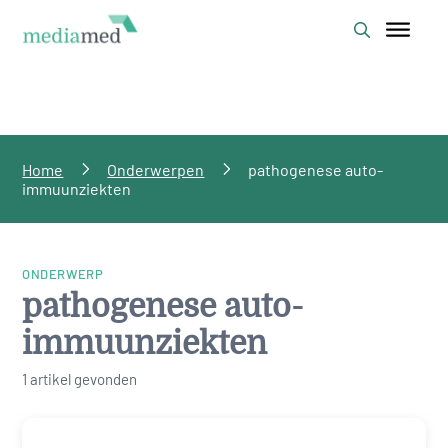
Home
Onderwerpen
pathogenese auto-
immuunziekten
ONDERWERP
pathogenese auto-
immuunziekten
1 artikel gevonden