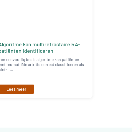
Algoritme kan multirefractaire RA-
patiënten identificeren
Een eenvoudig beslisalgoritme kan patiënten
met reumatoïde artritis correct classificeren als
niet-r ...
Lees meer