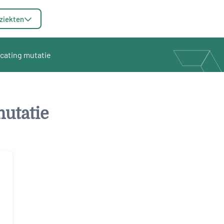
ziekten
ncating mutatie
mutatie