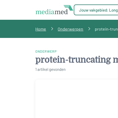
Jouw vakgebied: Long
Home
Onderwerpen
protein-tru
ONDERWERP
protein-truncating 
1 artikel gevonden