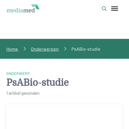
Home
Onderwerpen
PsABio-studie
ONDERWERP
PsABio-studie
1 artikel gevonden