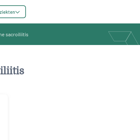
ziekten
e sacroiliitis
liitis