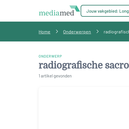
Jouw vakgebied: Long
Home
Onderwerpen
radiografisch
ONDERWERP
radiografische sacroi
1 artikel gevonden