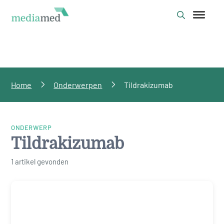
Home
Onderwerpen
Tildrakizumab
ONDERWERP
Tildrakizumab
1 artikel gevonden