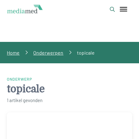
Home
Onderwerpen
topicale
ONDERWERP
topicale
1 artikel gevonden