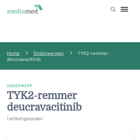
Home
Onderwerpen
TYK2-remmer
deucravacitinib
ONDERWERP
TYK2-remmer
deucravacitinib
1 artikel gevonden