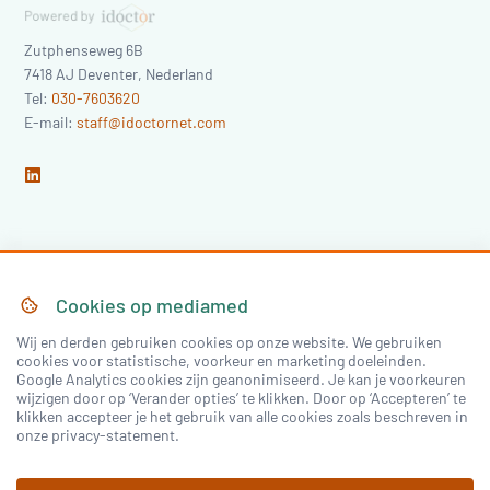
Zutphenseweg 6B
7418 AJ
Deventer
,
Nederland
Tel:
030-7603620
E-mail:
staff@idoctornet.com
Home
Over Mediamed
Cookies op
mediamed
Wij en derden gebruiken cookies op onze website. We gebruiken
Nascholing
Nieuws & Artikelen
cookies voor statistische, voorkeur en marketing doeleinden.
Google Analytics cookies zijn geanonimiseerd. Je kan je voorkeuren
Congressen
wijzigen door op ‘Verander opties’ te klikken. Door op ‘Accepteren’ te
klikken accepteer je het gebruik van alle cookies zoals beschreven in
onze privacy-statement.