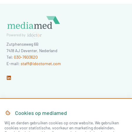
Zutphenseweg 6B
7418 AJ
Deventer
,
Nederland
Tel:
030-7603620
E-mail:
staff@idoctornet.com
Home
Over Mediamed
Cookies op
mediamed
Wij en derden gebruiken cookies op onze website. We gebruiken
Nascholing
Nieuws & Artikelen
cookies voor statistische, voorkeur en marketing doeleinden.