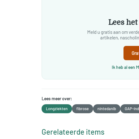
Lees het 
Meld u gratis aan om verder
artikelen, naschol
Gra
Ik heb al een 
Lees meer over:
Longziekten
fibrose
nintedanib
GAP-in
Gerelateerde items