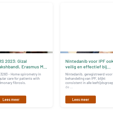
S 2023: Gizal
Nintedanib voor IPF oo
akshbandi, Erasmus MC
veilig en effectief bij
otterdam
ouderen met
3283 - Home spirometry in
Nintedanib, geregistreerd voor
comorbiditeit
gular care for patients with
behandeling van IPF, blijkt
lmonary fibrosis.
consistent in alle leeftijdsgroe
de ...
Lees meer
Lees meer