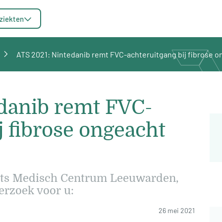
ziekten
ATS 2021: Nintedanib remt FVC-achteruitgang bij fibrose 
danib remt FVC-
j fibrose ongeacht
arts Medisch Centrum Leeuwarden,
erzoek voor u:
26 mei 2021