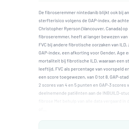
De fibroseremmer nintedanib blijkt ook bij an
sterfterisico volgens de GAP-index, de acht
Christopher Ryerson (Vancouver, Canada) op 
fibroseremmer, heeft al langer bewezen van w
FVC bij andere fibrotische oorzaken van ILD
GAP-index, een afkorting voor Gender, Age en
mortaliteit bij fibrotische ILD, waaraan een 
leeftijd, FVC als percentage van voorspeld 
een score toegewezen, van 0 tot 8. GAP-stad
2 scores van 4 en 5 punten en GAP-3 scores v
deelnemende patiënten aan de INBUILD-studi
fibrose Met behulp van alle data vergaard in
of…