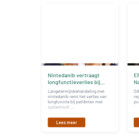
Nintedanib vertraagt
ER
longfunctieverlies bij
N
SSc-ILD
R
Langetermijnbehandeling met
OA
nintedanib remt het verlies van
re
longfunctie bij patiënten met
pu
systemisch ...
Lees meer