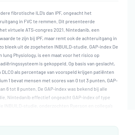
dere fibrotische ILD’s dan IPF, ongeacht het
eruitgang in FVC te remmen. Dit presenteerde
het virtuele ATS-congres 2021. Nintedanib, een
aarde te zijn bij IPF, maar remt ook de achteruitgang in
, zo bleek uit de zogeheten INBUILD-studie. GAP-index De
 lung Physiology, is een maat voor het risico op
stadiëringssysteem is gekoppeld. Op basis van geslacht,
en DLCO als percentage van voorspeld krijgen patiënten
ium 1 bevat mensen met scores van 0 tot 3 punten, GAP-
an 6 tot 8 punten. De GAP-index was bekend bij alle
e. Nintedanib effectief ongeacht GAP-index of type
 de INBUILD-studie, onderzochten Ryerson en collega’s