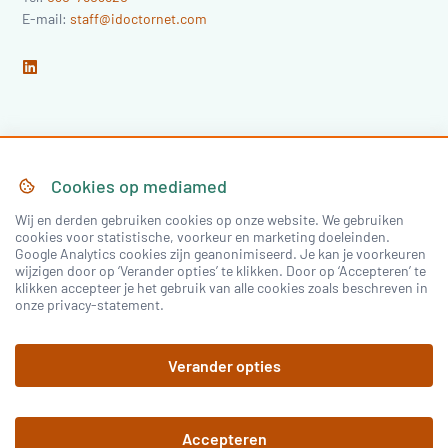
E-mail:
staff@idoctornet.com
Home
Over Mediamed
Cookies op
mediamed
Wij en derden gebruiken cookies op onze website. We gebruiken
Nascholing
Nieuws & Artikelen
cookies voor statistische, voorkeur en marketing doeleinden.
Google Analytics cookies zijn geanonimiseerd. Je kan je voorkeuren
Congressen
wijzigen door op ‘Verander opties’ te klikken. Door op ‘Accepteren’ te
klikken accepteer je het gebruik van alle cookies zoals beschreven in
onze privacy-statement.
Inloggen
Verander opties
Registreren
Accepteren