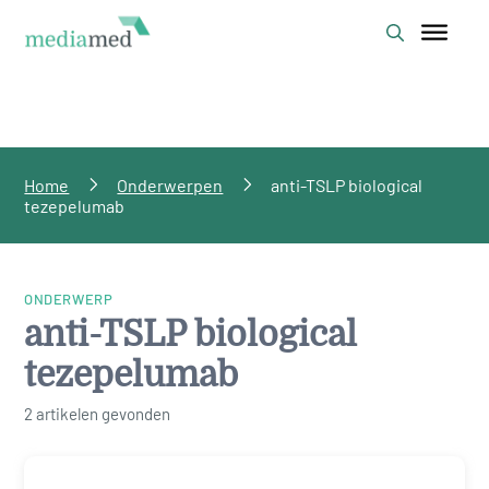
Home
Onderwerpen
anti-TSLP biological
tezepelumab
ONDERWERP
anti-TSLP biological
tezepelumab
2 artikelen gevonden