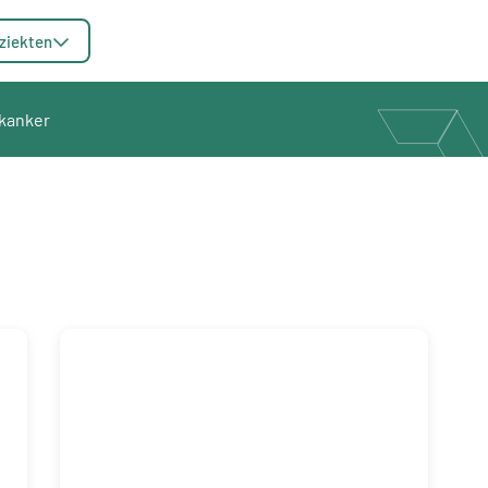
ziekten
kanker