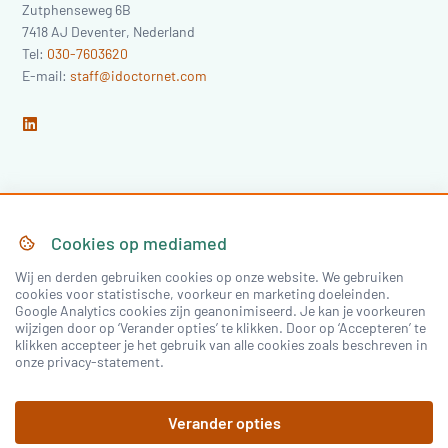
Zutphenseweg 6B
7418 AJ
Deventer
,
Nederland
Tel:
030-7603620
E-mail:
staff@idoctornet.com
Home
Over Mediamed
Cookies op
mediamed
Wij en derden gebruiken cookies op onze website. We gebruiken
Nascholing
Nieuws & Artikelen
cookies voor statistische, voorkeur en marketing doeleinden.
Google Analytics cookies zijn geanonimiseerd. Je kan je voorkeuren
Congressen
wijzigen door op ‘Verander opties’ te klikken. Door op ‘Accepteren’ te
klikken accepteer je het gebruik van alle cookies zoals beschreven in
onze privacy-statement.
Inloggen
Verander opties