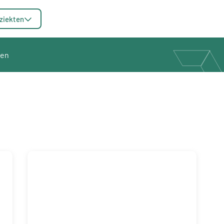
ziekten
men