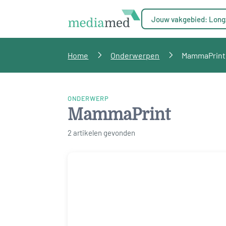
Jouw vakgebied: Long
Home
Onderwerpen
MammaPrint
ONDERWERP
MammaPrint
2 artikelen gevonden