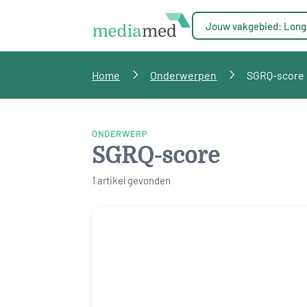
Jouw vakgebied: Long
Home
Onderwerpen
SGRQ-score
ONDERWERP
SGRQ-score
1 artikel gevonden