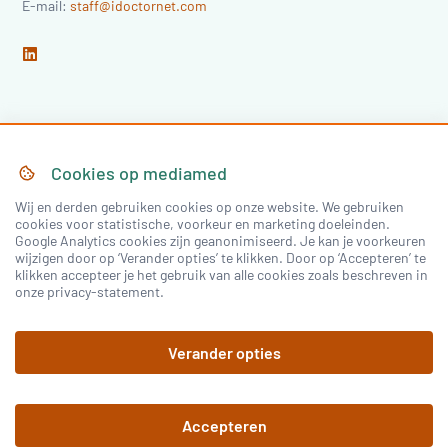
E-mail:
staff@idoctornet.com
Home
Over Mediamed
Cookies op
mediamed
Wij en derden gebruiken cookies op onze website. We gebruiken
Nascholing
Nieuws & Artikelen
cookies voor statistische, voorkeur en marketing doeleinden.
Google Analytics cookies zijn geanonimiseerd. Je kan je voorkeuren
Congressen
wijzigen door op ‘Verander opties’ te klikken. Door op ‘Accepteren’ te
klikken accepteer je het gebruik van alle cookies zoals beschreven in
onze privacy-statement.
Inloggen
Verander opties
Registreren
Accepteren
©
2026
mediamed
Privacy Policy
Algemene