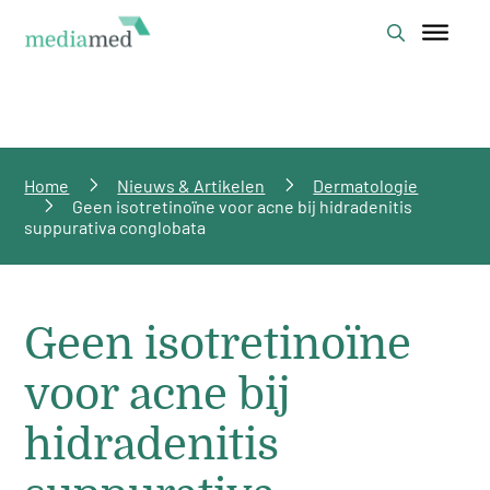
Home
Nieuws & Artikelen
Dermatologie
Geen isotretinoïne voor acne bij hidradenitis
suppurativa conglobata
Geen isotretinoïne
voor acne bij
hidradenitis