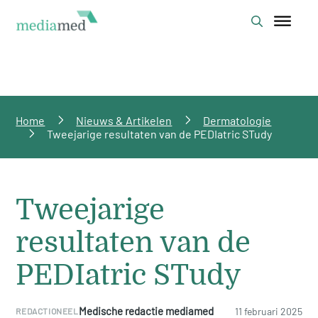
Home
Nieuws & Artikelen
Dermatologie
Tweejarige resultaten van de PEDIatric STudy
Tweejarige
resultaten van de
PEDIatric STudy
Medische redactie mediamed
11 februari 2025
REDACTIONEEL