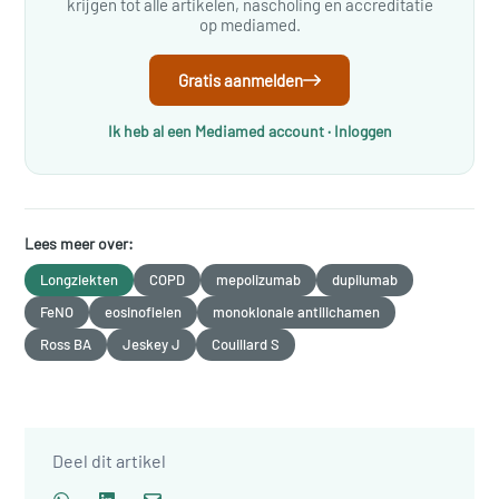
krijgen tot alle artikelen, nascholing en accreditatie
op mediamed.
Gratis aanmelden
Ik heb al een Mediamed account · Inloggen
Lees meer over:
Longziekten
COPD
mepolizumab
dupilumab
FeNO
eosinofielen
monoklonale antilichamen
Ross BA
Jeskey J
Couillard S
Deel dit artikel