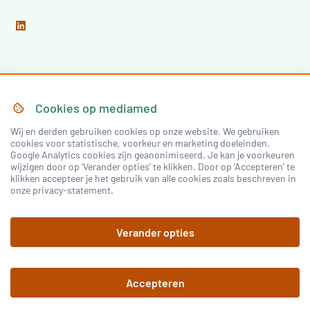
Home
Over Mediamed
Cookies op
mediamed
Wij en derden gebruiken cookies op onze website. We gebruiken
Nascholing
Nieuws & Artikelen
cookies voor statistische, voorkeur en marketing doeleinden.
Google Analytics cookies zijn geanonimiseerd. Je kan je voorkeuren
Congressen
wijzigen door op ‘Verander opties’ te klikken. Door op ‘Accepteren’ te
klikken accepteer je het gebruik van alle cookies zoals beschreven in
onze privacy-statement.
Inloggen
Verander opties
Registreren
Accepteren
©
2026
mediamed
Privacy Policy
Algemene
voorwaarden