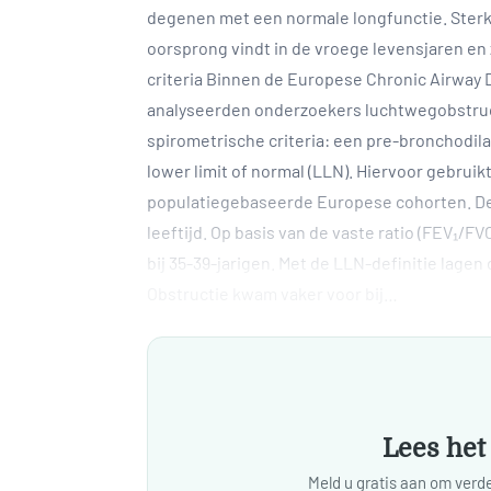
degenen met een normale longfunctie. Sterk
oorsprong vindt in de vroege levensjaren en
criteria Binnen de Europese Chronic Airway 
analyseerden onderzoekers luchtwegobstruc
spirometrische criteria: een pre-bronchodil
lower limit of normal (LLN). Hiervoor gebrui
populatiegebaseerde Europese cohorten. De
leeftijd. Op basis van de vaste ratio (FEV₁/F
bij 35-39-jarigen. Met de LLN-definitie lage
Obstructie kwam vaker voor bij…
Lees het 
Meld u gratis aan om verder