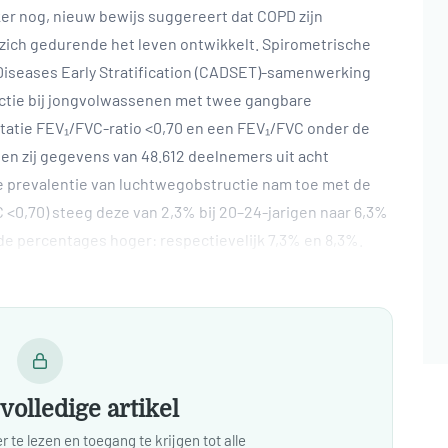
er nog, nieuw bewijs suggereert dat COPD zijn
 zich gedurende het leven ontwikkelt. Spirometrische
Diseases Early Stratification (CADSET)-samenwerking
tie bij jongvolwassenen met twee gangbare
atatie FEV₁/FVC-ratio <0,70 en een FEV₁/FVC onder de
kten zij gegevens van 48.612 deelnemers uit acht
 prevalentie van luchtwegobstructie nam toe met de
VC <0,70) steeg deze van 2,3% bij 20–24-jarigen naar 6,3%
n de percentages hoger: respectievelijk 7,3% en 8,3%.
volledige artikel
 te lezen en toegang te krijgen tot alle