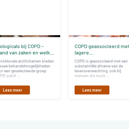
ologicals bij COPD –
COPD geassocieerd me
and van zaken en welke
lagere
nsen liggen er
levensverwachting, ook
noklonale antilichamen bieden
COPD is geassocieerd met een
bij nooit-rokers
euwe behandelmogelijkheden
substantiële afname van de
or een geselecteerde groep
levensverwachting, ook bij
PD-patië ...
mensen die nooit ...
Lees meer
Lees meer