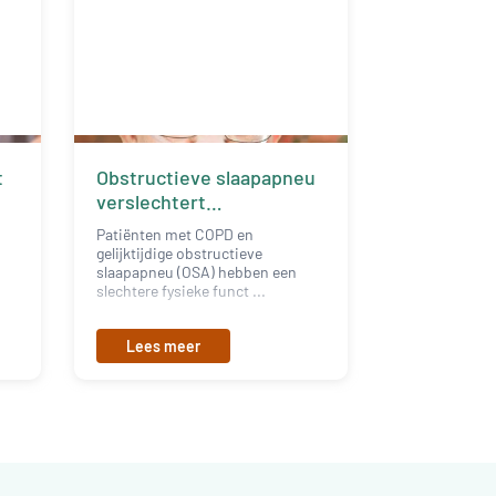
t
Obstructieve slaapapneu
verslechtert
spierkwaliteit bij COPD
Patiënten met COPD en
gelijktijdige obstructieve
slaapapneu (OSA) hebben een
slechtere fysieke funct ...
Lees meer