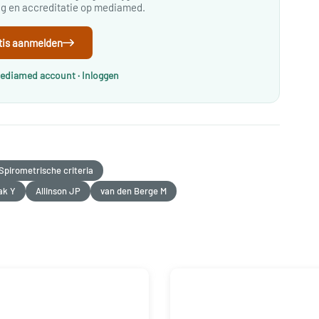
ing en accreditatie op mediamed.
tis aanmelden
Mediamed account · Inloggen
Spirometrische criteria
ak Y
Allinson JP
van den Berge M