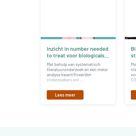
Inzicht in number needed
Bi
to treat voor biologicals
st
bij COPD
ka
Met behulp van systematisch
Mo
literatuuronderzoek en een meta-
ni
analyse kwantificeerden
vo
onderzoekers onl ...
CO
Lees meer