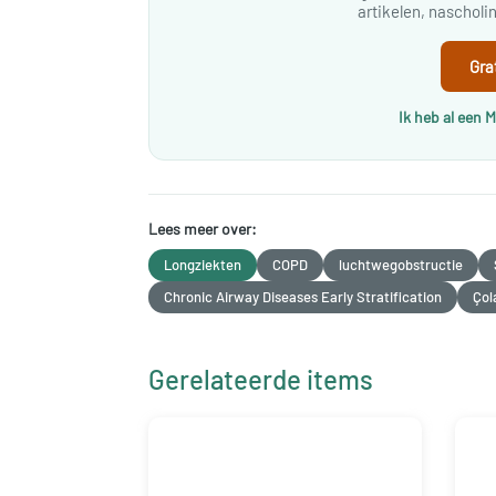
artikelen, naschol
Gra
Ik heb al een 
Lees meer over:
Longziekten
COPD
luchtwegobstructie
Chronic Airway Diseases Early Stratification
Çol
Gerelateerde items