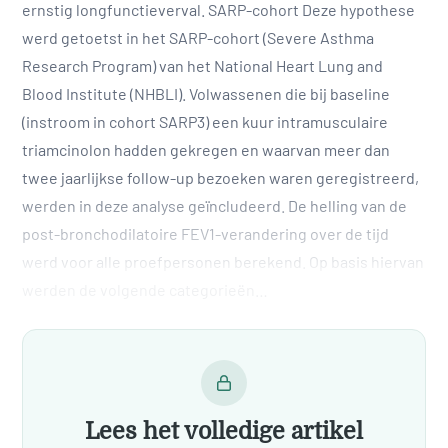
ernstig longfunctieverval. SARP-cohort Deze hypothese
werd getoetst in het SARP-cohort (Severe Asthma
Research Program) van het National Heart Lung and
Blood Institute (NHBLI). Volwassenen die bij baseline
(instroom in cohort SARP3) een kuur intramusculaire
triamcinolon hadden gekregen en waarvan meer dan
twee jaarlijkse follow-up bezoeken waren geregistreerd,
werden in deze analyse geïncludeerd. De helling van de
post-bronchodilatoire FEV1-verandering over de tijd
werd voor alle proefpersonen berekend. Op basis hiervan
werden de volgende categorieën…
Lees het volledige artikel