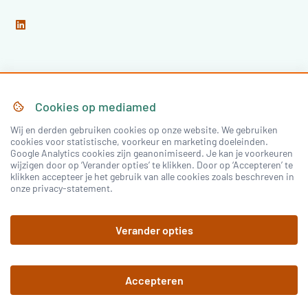
Home
Over Mediamed
Cookies op
mediamed
Wij en derden gebruiken cookies op onze website. We gebruiken
Nascholing
Nieuws & Artikelen
cookies voor statistische, voorkeur en marketing doeleinden.
Google Analytics cookies zijn geanonimiseerd. Je kan je voorkeuren
Congressen
wijzigen door op ‘Verander opties’ te klikken. Door op ‘Accepteren’ te
klikken accepteer je het gebruik van alle cookies zoals beschreven in
onze privacy-statement.
Inloggen
Verander opties
Registreren
Accepteren
©
2026
mediamed
Privacy Policy
Algemene
voorwaarden