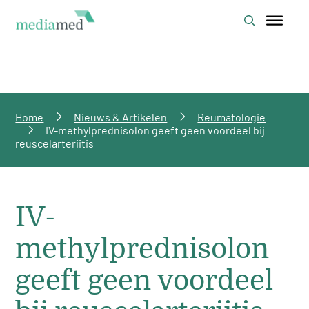
Home
Nieuws & Artikelen
Reumatologie
IV-methylprednisolon geeft geen voordeel bij
reuscelarteriitis
IV-
methylprednisolon
geeft geen voordeel