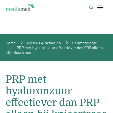
Home
Nieuws & Artikelen
Reumatologie
PRP met hyaluronzuur effectiever dan PRP alleen
bij knieartrose
PRP met
hyaluronzuur
effectiever dan PRP