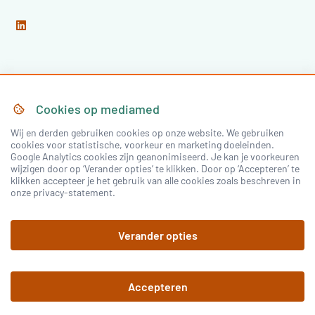
Home
Over Mediamed
Cookies op
mediamed
Wij en derden gebruiken cookies op onze website. We gebruiken
Nascholing
Nieuws & Artikelen
cookies voor statistische, voorkeur en marketing doeleinden.
Google Analytics cookies zijn geanonimiseerd. Je kan je voorkeuren
Congressen
wijzigen door op ‘Verander opties’ te klikken. Door op ‘Accepteren’ te
klikken accepteer je het gebruik van alle cookies zoals beschreven in
onze privacy-statement.
Inloggen
Verander opties
Registreren
Accepteren
©
2026
mediamed
Privacy Policy
Algemene
voorwaarden