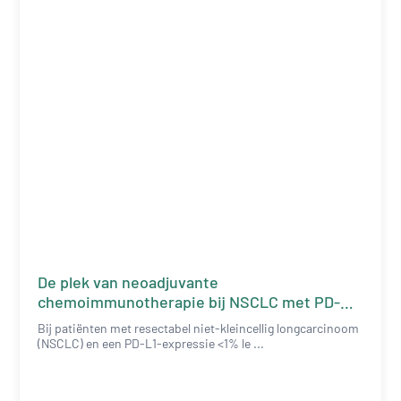
De plek van neoadjuvante
chemoimmunotherapie bij NSCLC met PD-
L1<1%
Bij patiënten met resectabel niet-kleincellig longcarcinoom
(NSCLC) en een PD-L1-expressie <1% le ...