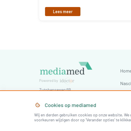
Lees meer
Hom
Nasc
Zutphenseweg 6B
Cong
7418 AJ
Deventer
,
Nederland
Tel:
030-7603620
Cookies op
mediamed
E-mail:
staff@idoctornet.com
Wij en derden gebruiken cookies op onze website. We g
voorkeuren wijzigen door op ‘Verander opties’ te klikke